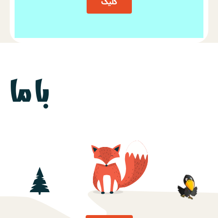
کلیک
با ما